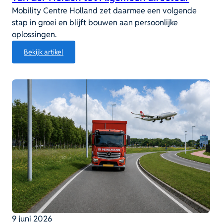
Mobility Centre Holland zet daarmee een volgende
stap in groei en blijft bouwen aan persoonlijke
oplossingen.
:
Bekijk artikel
Mobility
Centre
Holland
benoemt
Jeroen
van
der
Heiden
tot
Algemeen
directeur
9 juni 2026