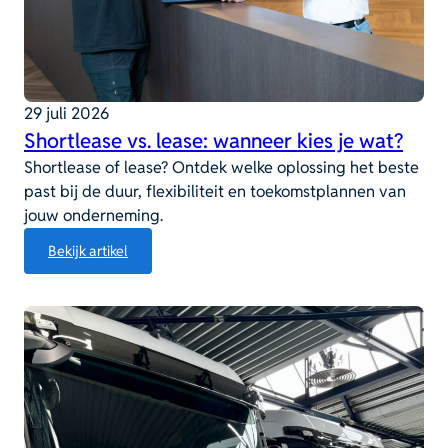
29 juli 2026
Shortlease vs. lease: wanneer kies je wat?
Shortlease of lease? Ontdek welke oplossing het beste
past bij de duur, flexibiliteit en toekomstplannen van
jouw onderneming.
:
Bekijk artikel
Shortlease
vs.
lease:
wanneer
kies
je
wat?